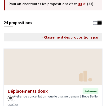
(S'ouvre dans un nouvel o
Pour afficher toutes les propositions c'est
ICI
(33)
(S'ouvre dans 
24 propositions
Classement des propositions par :
Déplacements doux
Retenue
Atelier de concertation : quelle piscine demain à Belle Beille
?
0
0