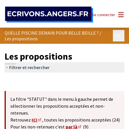
Panneau de gestion des cookies
Menu
Se connecter
QUELLE PISCINE DEMAIN POUR BELLE BEILLE ?
/
Menu p
Les propositions
Les propositions
Filtrer et rechercher
La filtre "STATUT" dans le menu à gauche permet de
sélectionner les propositions acceptées et non-
retenues.
Retrouvez
ICI
, toutes les propositions acceptées (24)
(S'ouvre dans un nouvel onglet)
Pour les non-retenues c'est
par là
(9)