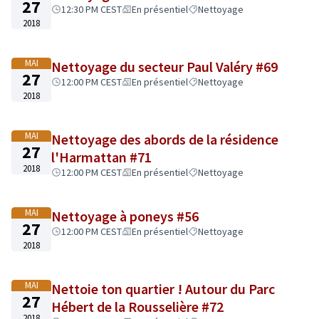
27
12:30 PM CEST
En présentiel
Nettoyage
2018
MAI
Nettoyage du secteur Paul Valéry #69
27
12:00 PM CEST
En présentiel
Nettoyage
2018
MAI
Nettoyage des abords de la résidence
27
l'Harmattan #71
2018
12:00 PM CEST
En présentiel
Nettoyage
MAI
Nettoyage à poneys #56
27
12:00 PM CEST
En présentiel
Nettoyage
2018
MAI
Nettoie ton quartier ! Autour du Parc
27
Hébert de la Rousselière #72
2018