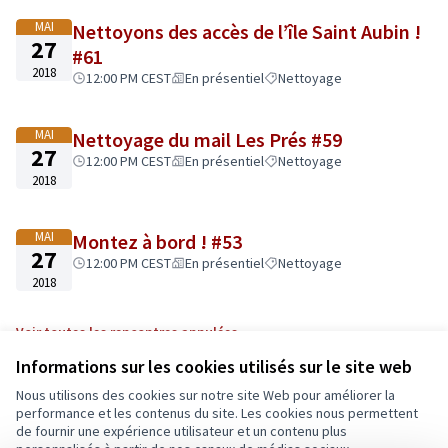
MAI
Nettoyons des accès de l’île Saint Aubin !
27
#61
2018
12:00 PM CEST
En présentiel
Nettoyage
MAI
Nettoyage du mail Les Prés #59
27
12:00 PM CEST
En présentiel
Nettoyage
2018
MAI
Montez à bord ! #53
27
12:00 PM CEST
En présentiel
Nettoyage
2018
Voir toutes les rencontres annulées
Informations sur les cookies utilisés sur le site web
Nous utilisons des cookies sur notre site Web pour améliorer la
Conditions d'utilisation
performance et les contenus du site. Les cookies nous permettent
Paramètres des cookies
de fournir une expérience utilisateur et un contenu plus
Ecrivons Angers sur X
Ecrivons Angers sur Facebook