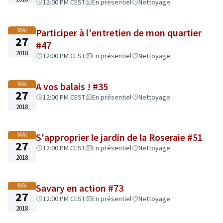
12:00 PM CEST
En présentiel
Nettoyage
MAI
Participer à l'entretien de mon quartier
27
#47
2018
12:00 PM CEST
En présentiel
Nettoyage
MAI
A vos balais ! #35
27
12:00 PM CEST
En présentiel
Nettoyage
2018
MAI
S'approprier le jardin de la Roseraie #51
27
12:00 PM CEST
En présentiel
Nettoyage
2018
MAI
Savary en action #73
27
12:00 PM CEST
En présentiel
Nettoyage
2018