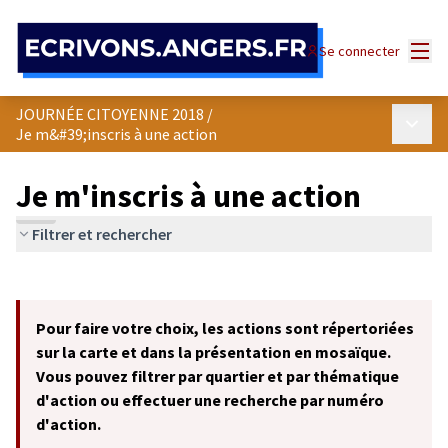
Panneau de gestion des cookies
Menu
Se connecter
JOURNÉE CITOYENNE 2018
/
Menu p
Je m&#39;inscris à une action
Je m'inscris à une action
Filtrer et rechercher
Passer la carte
Leaflet
|
©
OpenStreetMap
contributors
L'élément suivant est une carte qui présente les éléments de cet
+
Pour faire votre choix, les actions sont répertoriées
−
sur la carte et dans la présentation en mosaïque.
Vous pouvez filtrer par quartier et par thématique
d'action ou effectuer une recherche par numéro
d'action.