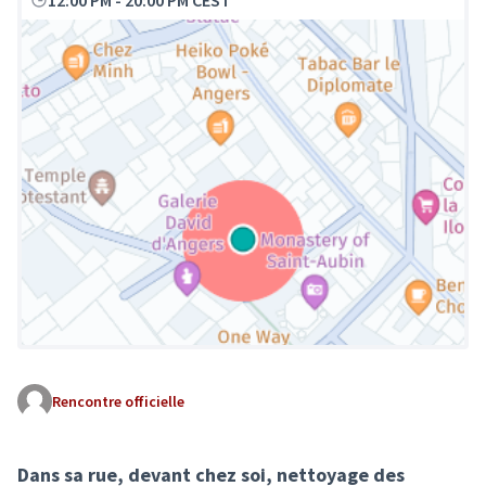
12:00 PM
-
20:00 PM CEST
Rencontre officielle
(Lien externe)
Dans sa rue, devant chez soi, nettoyage des