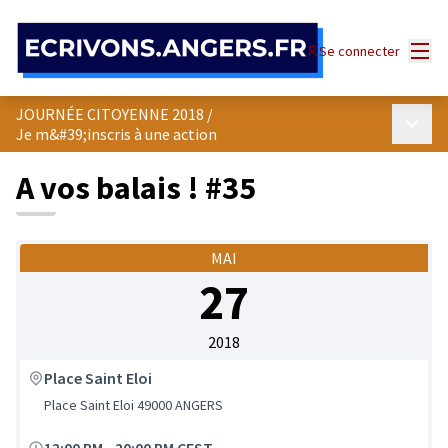
Panneau de gestion des cookies
Menu
Se connecter
JOURNÉE CITOYENNE 2018
/
Menu p
Je m&#39;inscris à une action
A vos balais ! #35
MAI
27
2018
Place Saint Eloi
Place Saint Eloi 49000 ANGERS