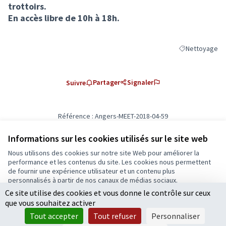
trottoirs.
En accès libre de 10h à 18h.
Nettoyage
Filtrer les résu
Partager
Signaler
Suivre
Référence : Angers-MEET-2018-04-59
Ajouter au calendrier
Informations sur les cookies utilisés sur le site web
Nous utilisons des cookies sur notre site Web pour améliorer la
Conditions d'utilisation
performance et les contenus du site. Les cookies nous permettent
Paramètres des cookies
de fournir une expérience utilisateur et un contenu plus
Ecrivons Angers sur X
Ecrivons Angers sur Facebook
personnalisés à partir de nos canaux de médias sociaux.
(Lien externe)
(Lien externe)
Ce site utilise des cookies et vous donne le contrôle sur ceux
Tout accepter
que vous souhaitez activer
Accepter seulement les cookies essentiels
Tout accepter
Tout refuser
Personnaliser
Licence Cre
(Lien extern
Paramètres