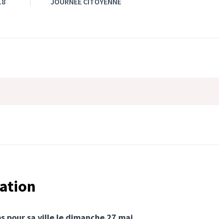
18
JOURNEE CITOYENNE
tation
s pour sa ville le dimanche 27 mai