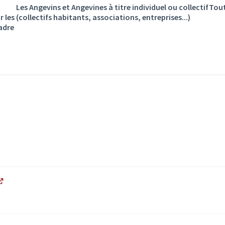
Les Angevins et Angevines à titre individuel ou collectif
Tout
r les
(collectifs habitants, associations, entreprises...)
cadre
rne)
(Lien externe)