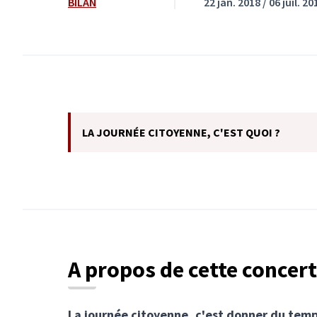
BILAN
22 jan. 2018 / 06 juil. 20
LA JOURNÉE CITOYENNE, C'EST QUOI ?
A propos de cette concer
La journée citoyenne, c'est donner du temp