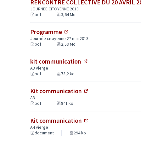
RENCONTRE COLLECTIVE DU 20 AVRIL 2
JOURNEE CITOYENNE 2018
pdf
3,64 Mo
Programme
(Lien externe)
Journée citoyenne 27 mai 2018
pdf
2,59 Mo
kit communication
(Lien externe)
A3 vierge
pdf
73,2 ko
Kit communication
(Lien externe)
A3
pdf
841 ko
Kit communication
(Lien externe)
A4 vierge
document
294 ko