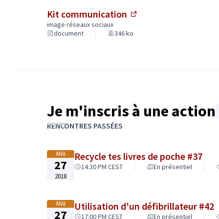
Kit communication
(Lien externe)
image réseaux sociaux
document
346 ko
Je m'inscris à une action
Passer la carte
L'élément suivant est une carte qui présente les élé
RENCONTRES PASSÉES
+
−
MAI
Recycle tes livres de poche #37
27
14:30 PM CEST
En présentiel
2018
MAI
Utilisation d'un défibrillateur #42
27
17:00 PM CEST
En présentiel