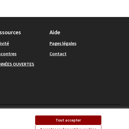
ssources
Aide
ivité
Pages légales
ncontres
Contact
NNÉES OUVERTES
Ecrivons Angers sur X
Ecrivons Angers sur
Tout accepter
(Lien externe)
(Lien externe)