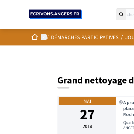
Panneau de gestion des cookies
Accueil
Menu principal
/
DÉMARCHES PARTICIPATIVES
/
JOU
Grand nettoyage d
MAI
A pro
27
place
Roch
Quai 
2018
ANGE