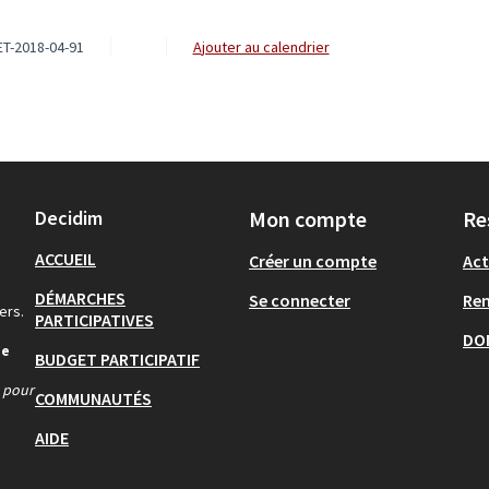
T-2018-04-91
Ajouter au calendrier
Decidim
Mon compte
Re
ACCUEIL
Créer un compte
Act
DÉMARCHES
Se connecter
Re
ers.
PARTICIPATIVES
DO
de
BUDGET PARTICIPATIF
s pour
COMMUNAUTÉS
AIDE