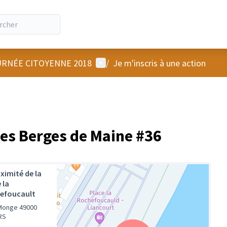
Menu utilisateur
RNÉE CITOYENNE 2018
/
Je m'inscris à une action
es Berges de Maine #36
ximité de la
 la
efoucault
Monge 49000
RS