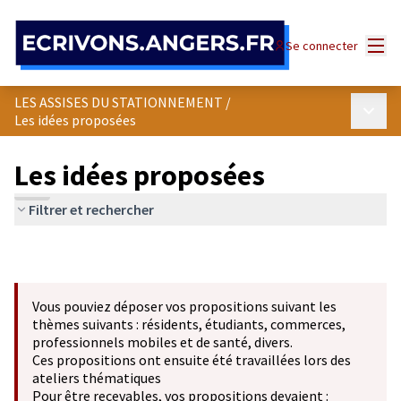
Panneau de gestion des cookies
Menu
Se connecter
LES ASSISES DU STATIONNEMENT
/
Menu p
Les idées proposées
Les idées proposées
Filtrer et rechercher
Vous pouviez déposer vos propositions suivant les
thèmes suivants : résidents, étudiants, commerces,
professionnels mobiles et de santé, divers.
Ces propositions ont ensuite été travaillées lors des
ateliers thématiques
Pour être recevables, vos propositions devaient :