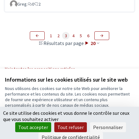
Greg.
0
2
1
2
3
4
5
6
Résultats par page :
20
Voir toutes les propositions retirées
Informations sur les cookies utilisés sur le site web
Nous utilisons des cookies sur notre site Web pour améliorer la
Conditions d'utilisation
performance et les contenus du site. Les cookies nous permettent
Paramètres des cookies
de fournir une expérience utilisateur et un contenu plus
Ecrivons Angers sur X
Ecrivons Angers sur Facebook
personnalisés à partir de nos canaux de médias sociaux.
(Lien externe)
(Lien externe)
Ce site utilise des cookies et vous donne le contrôle sur ceux
Tout accepter
que vous souhaitez activer
Accepter seulement les cookies essentiels
Tout accepter
Tout refuser
Personnaliser
Licence Cre
(Lien extern
Paramètres
(Lien externe)
Site réalisé grâce au
logiciel libre Decidim
.
Politique de confidentialité