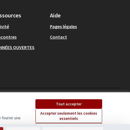
ssources
Aide
ivité
Pages légales
ncontres
Contact
NNÉES OUVERTES
Ecrivons Angers sur X
Ecrivons Angers sur
Tout accepter
(Lien externe)
(Lien externe)
Accepter seulement les cookies
 fournir une
essentiels
Licence Creative Comm
(Lien externe)
Paramètres