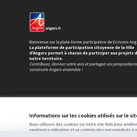
Bienvenue sur la plate-forme participative de Ecrivons Ang
La plateforme de participation citoyenne de la Ville
d'Angers permet à chacun de participer aux projets 
notre territoire.
Contribuez, donnez votre avis et partagez vos proposition
construire Angers ensemble !
Conditions d'utilisation
Paramètres des cookies
Informations sur les cookies utilisés sur le si
Nous utilisons des cookies sur notre site Web pour amélio
expérience utilisateur et un contenu plus personnalisés à 
(Lien externe)