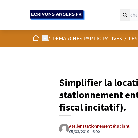
Panneau de gestion des cookies
Accueil
Menu principal
/
DÉMARCHES PARTICIPATIVES
/
LES
Simplifier la locat
stationnement ent
fiscal incitatif).
Atelier stationnement étudiant
05/03/2019 16:00