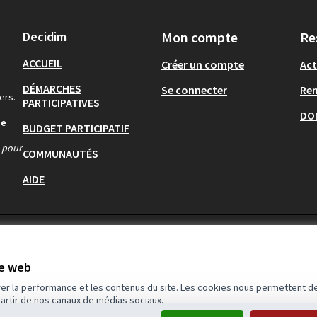
Decidim
Mon compte
Re
ACCUEIL
Créer un compte
Act
DÉMARCHES
Se connecter
Re
ers.
PARTICIPATIVES
DO
de
BUDGET PARTICIPATIF
s pour
COMMUNAUTÉS
AIDE
te web
rer la performance et les contenus du site. Les cookies nous permettent de
partir de nos canaux de médias sociaux.