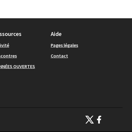
ssources
Aide
ivité
Pages légales
ncontres
Contact
NNÉES OUVERTES
Ecrivons Angers sur X
Ecrivons Angers sur