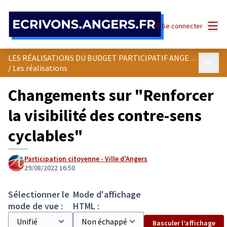
Panneau de gestion des cookies
Menu
Se connecter
LES RÉALISATIONS DU BUDGET PARTICIPATIF ANGEVIN
Menu p
/
Les réalisations
Changements sur "Renforcer
la visibilité des contre-sens
cyclables"
Participation citoyenne - Ville d'Angers
29/08/2022 16:50
Sélectionner le
Mode d'affichage
mode de vue :
HTML :
Basculer l’affichage