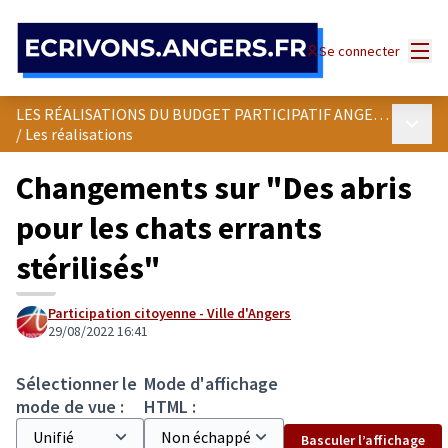
Panneau de gestion des cookies
Menu
Se connecter
LES RÉALISATIONS DU BUDGET PARTICIPATIF ANGEVIN
Menu p
/
Les réalisations
Changements sur "Des abris
pour les chats errants
stérilisés"
Participation citoyenne - Ville d'Angers
29/08/2022 16:41
Sélectionner le
Mode d'affichage
mode de vue :
HTML :
Basculer l’affichage