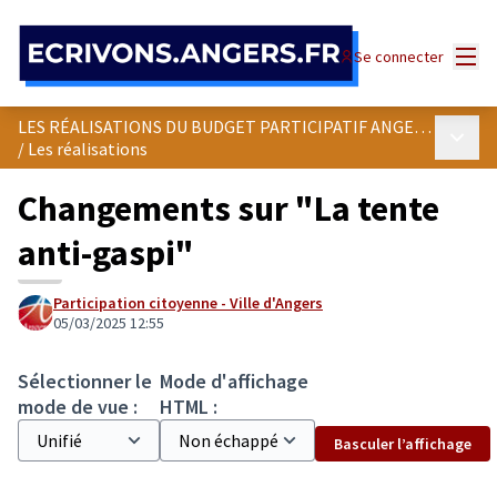
Panneau de gestion des cookies
Menu
Se connecter
LES RÉALISATIONS DU BUDGET PARTICIPATIF ANGEVIN
Menu p
/
Les réalisations
Changements sur "La tente
anti-gaspi"
Participation citoyenne - Ville d'Angers
05/03/2025 12:55
Sélectionner le
Mode d'affichage
mode de vue :
HTML :
Basculer l’affichage