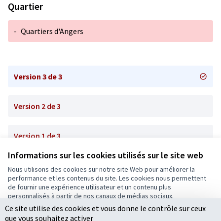
Quartier
-
Quartiers d'Angers
Version 3 de 3
Version 2 de 3
Version 1 de 3
Informations sur les cookies utilisés sur le site web
Nous utilisons des cookies sur notre site Web pour améliorer la
Conditions d'utilisation
performance et les contenus du site. Les cookies nous permettent
Paramètres des cookies
de fournir une expérience utilisateur et un contenu plus
Ecrivons Angers sur X
Ecrivons Angers sur Facebook
personnalisés à partir de nos canaux de médias sociaux.
(Lien externe)
(Lien externe)
Ce site utilise des cookies et vous donne le contrôle sur ceux
Tout accepter
que vous souhaitez activer