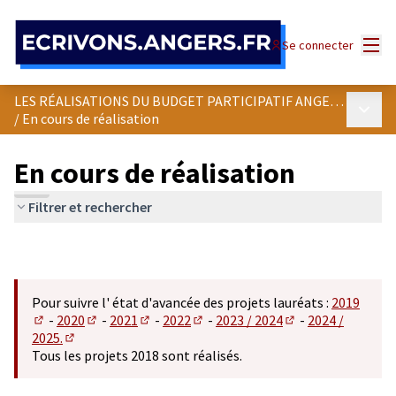
Panneau de gestion des cookies
Menu
Se connecter
LES RÉALISATIONS DU BUDGET PARTICIPATIF ANGEVIN
Menu p
/
En cours de réalisation
En cours de réalisation
Filtrer et rechercher
Pour suivre l' état d'avancée des projets lauréats :
2019
-
2020
-
2021
-
2022
-
2023 / 2024
-
2024 /
(S'ouvre dans un nouvel onglet)
(S'ouvre dans un nouvel onglet)
(S'ouvre dans un nouvel onglet)
(S'ouvre dans un nouvel onglet)
(S'ouvre dans un n
2025.
(S'ouvre dans un nouvel onglet)
Tous les projets 2018 sont réalisés.