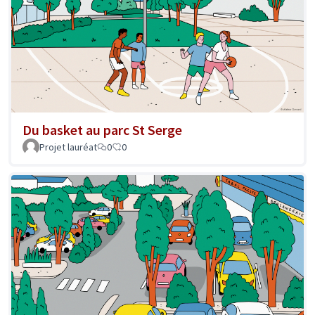
Du basket au parc St Serge
Projet lauréat
0
0