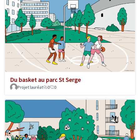
Du basket au parc St Serge
Projet lauréat
0
0