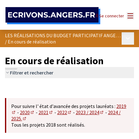
Panneau de gestion des cookies
Menu
Se connecter
LES RÉALISATIONS DU BUDGET PARTICIPATIF ANGEVIN
Menu p
/
En cours de réalisation
En cours de réalisation
Filtrer et rechercher
Pour suivre l' état d'avancée des projets lauréats :
2019
-
2020
-
2021
-
2022
-
2023 / 2024
-
2024 /
(S'ouvre dans un nouvel onglet)
(S'ouvre dans un nouvel onglet)
(S'ouvre dans un nouvel onglet)
(S'ouvre dans un nouvel onglet)
(S'ouvre dans un n
2025.
(S'ouvre dans un nouvel onglet)
Tous les projets 2018 sont réalisés.