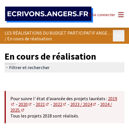
Panneau de gestion des cookies
Menu
Se connecter
LES RÉALISATIONS DU BUDGET PARTICIPATIF ANGEVIN
Menu p
/
En cours de réalisation
En cours de réalisation
Filtrer et rechercher
Pour suivre l' état d'avancée des projets lauréats :
2019
-
2020
-
2021
-
2022
-
2023 / 2024
-
2024 /
(S'ouvre dans un nouvel onglet)
(S'ouvre dans un nouvel onglet)
(S'ouvre dans un nouvel onglet)
(S'ouvre dans un nouvel onglet)
(S'ouvre dans un n
2025.
(S'ouvre dans un nouvel onglet)
Tous les projets 2018 sont réalisés.