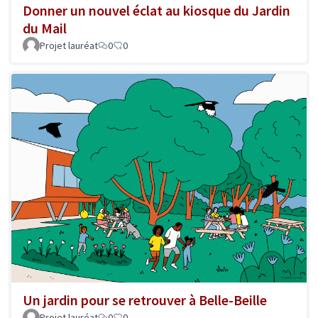
Donner un nouvel éclat au kiosque du Jardin
du Mail
Projet lauréat
0
0
Un jardin pour se retrouver à Belle-Beille
Projet lauréat
0
0