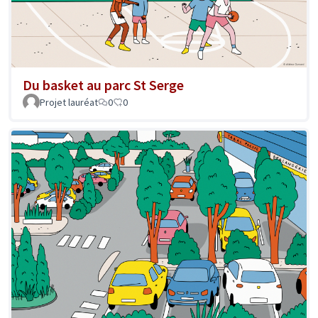
Du basket au parc St Serge
Projet lauréat
0
0