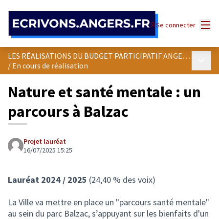
Panneau de gestion des cookies
Menu
Se connecter
LES RÉALISATIONS DU BUDGET PARTICIPATIF ANGEVIN
Menu p
/
En cours de réalisation
Nature et santé mentale : un
parcours à Balzac
Projet lauréat
16/07/2025 15:25
Lauréat 2024 / 2025
(24,40 % des voix)
La Ville va mettre en place un "parcours santé mentale"
au sein du parc Balzac, s’appuyant sur les bienfaits d'un