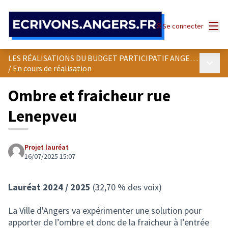
Panneau de gestion des cookies
Menu
Se connecter
LES RÉALISATIONS DU BUDGET PARTICIPATIF ANGEVIN
Menu p
/
En cours de réalisation
Ombre et fraicheur rue
Lenepveu
Projet lauréat
16/07/2025 15:07
Lauréat 2024 / 2025
(32,70 % des voix)
La Ville d'Angers va expérimenter une solution pour
apporter de l’ombre et donc de la fraicheur à l’entrée