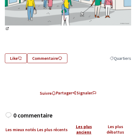
(Lien externe)
Like
Commentaire
Quartiers
Filtrer les rés
Partager
Signaler
Suivre
0 commentaire
Les plus
Les plus
Les mieux notés
Les plus récents
anciens
débattus