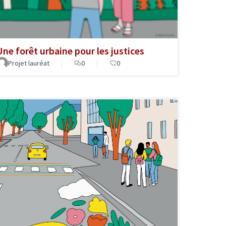
Une forêt urbaine pour les justices
Projet lauréat
0
0