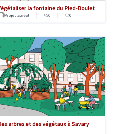
Végétaliser la fontaine du Pied-Boulet
Projet lauréat
0
0
Des arbres et des végétaux à Savary