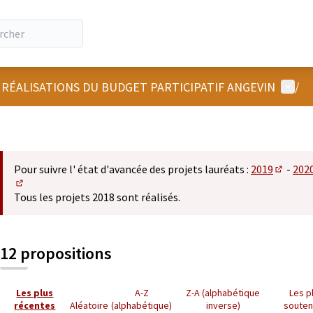
Menu u
 RÉALISATIONS DU BUDGET PARTICIPATIF ANGEVIN
/
Pour suivre l' état d'avancée des projets lauréats :
2019
-
202
(S'ouvre
(S'ouvre dans un nouvel onglet)
Tous les projets 2018 sont réalisés.
12 propositions
Les plus
A-Z
Z-A (alphabétique
Les p
récentes
Aléatoire
(alphabétique)
inverse)
soute