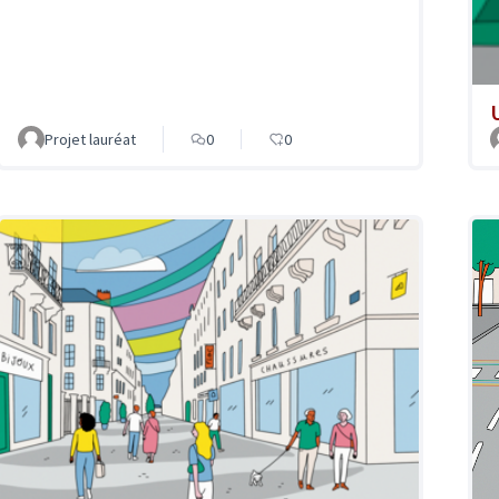
Projet lauréat
0
0