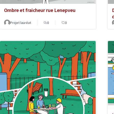
Ombre et fraicheur rue Lenepveu
Projet lauréat
0
0