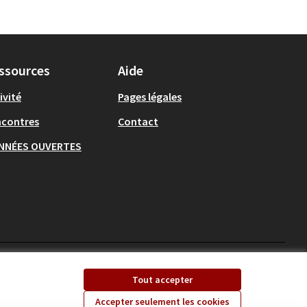
ssources
Aide
ivité
Pages légales
ncontres
Contact
NNÉES OUVERTES
Ecrivons Angers sur X
Ecrivons Angers sur
Tout accepter
(Lien externe)
(Lien externe)
Accepter seulement les cookies