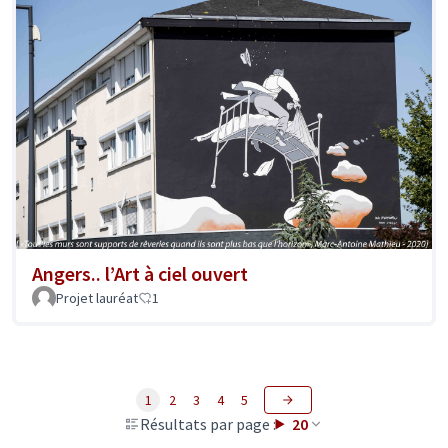
Angers.. l’Art à ciel ouvert
Projet lauréat
1
1
2
3
4
5
Résultats par page :
20