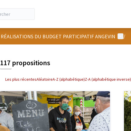
Menu u
 RÉALISATIONS DU BUDGET PARTICIPATIF ANGEVIN
/
 la carte
 suivant est une carte qui présente les éléments de cette page comm
117 propositions
Les plus récentes
Aléatoire
A-Z (alphabétique)
Z-A (alphabétique inverse)