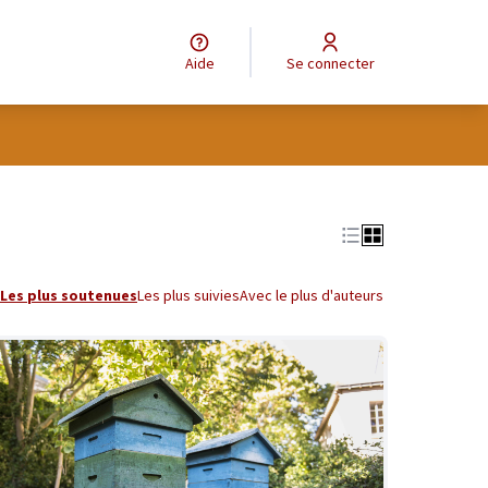
Aide
Se connecter
tilisateur
Leaflet
|
©
OpenStreetMap
contributors
e des points de carte. L'élément peut être utilisé avec un lecteur
Les plus soutenues
Les plus suivies
Avec le plus d'auteurs