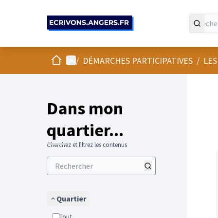
Panneau de gestion des cookies
Accueil
Menu principal
/
DÉMARCHES PARTICIPATIVES
/
LES
Passer
L'élément
+
−
Dans mon
quartier...
Cherchez et filtrez les contenus
Quartier
Tout