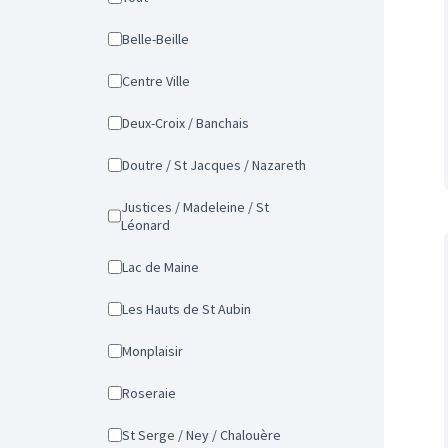
Belle-Beille
Centre Ville
Deux-Croix / Banchais
Doutre / St Jacques / Nazareth
Justices / Madeleine / St
Léonard
Lac de Maine
Les Hauts de St Aubin
Monplaisir
Roseraie
St Serge / Ney / Chalouère