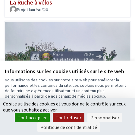
La Ruche à vélos
Projet lauréat
0
Informations sur les cookies utilisés sur le site web
Nous utilisons des cookies sur notre site Web pour améliorer la
performance et les contenus du site. Les cookies nous permettent
de fournir une expérience utilisateur et un contenu plus
personnalisés à partir de nos canaux de médias sociaux.
Ce site utilise des cookies et vous donne le contrôle sur ceux
Tout accepter
que vous souhaitez activer
Accepter seulement les cookies essentiels
Tout accepter
Tout refuser
Personnaliser
Voie piétonne et cyclable jusqu'au parc du
Paramètres
Politique de confidentialité
Hutreau