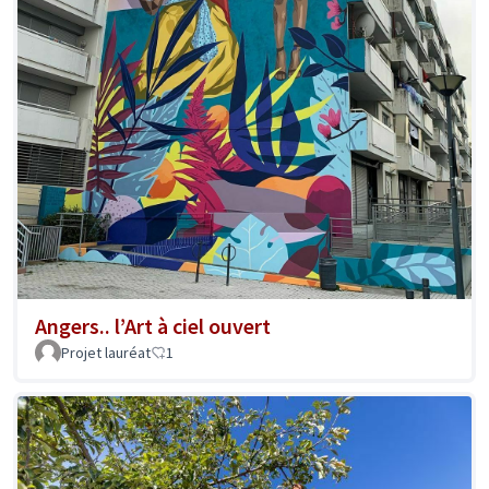
Angers.. l’Art à ciel ouvert
Projet lauréat
1