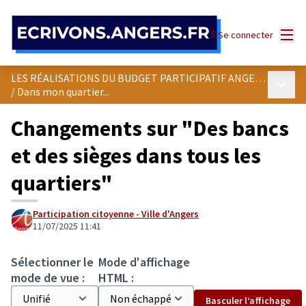
Panneau de gestion des cookies
Menu
Se connecter
LES RÉALISATIONS DU BUDGET PARTICIPATIF ANGEVIN
Menu p
/
Dans mon quartier...
Changements sur "Des bancs
et des sièges dans tous les
quartiers"
Participation citoyenne - Ville d'Angers
11/07/2025 11:41
Sélectionner le
Mode d'affichage
mode de vue :
HTML :
Basculer l’affichage