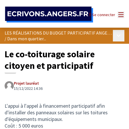
Panneau de gestion des cookies
Menu
Se connecter
LES RÉALISATIONS DU BUDGET PARTICIPATIF ANGEVIN
Menu p
/
Dans mon quartier...
Le co-toiturage solaire
citoyen et participatif
Projet lauréat
15/12/2022 14:36
L'appui à l'appel à financement participatif afin
d'installer des panneaux solaires sur les toitures
d'équipements municipaux.
Coût : 5 000 euros