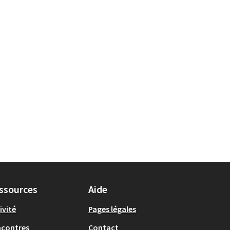
ville
secteur : Les Hauts de St Aubin
ssources
Aide
ivité
Pages légales
ncontres
Contact