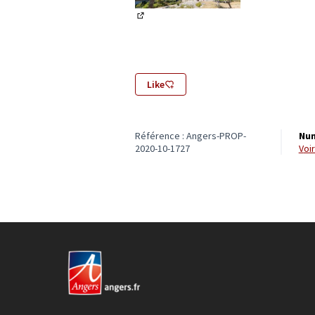
(Lien externe)
Like
Référence : Angers-PROP-
Num
2020-10-1727
vo