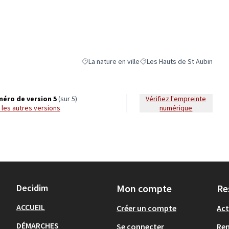
La nature en ville
Les Hauts de St Aubin
Filtrer les résultats de la catégorie : La nature en 
Filtrer les résultats pour le 
éro de version 5
(sur 5)
Vérifiez l'empreinte
ir les autres versions
numérique
Decidim
Mon compte
Re
ACCUEIL
Créer un compte
Act
DÉMARCHES
Se connecter
Re