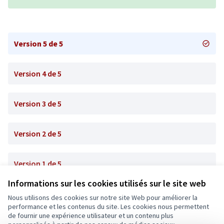
Version 5 de 5
Version 4 de 5
Version 3 de 5
Version 2 de 5
Version 1 de 5
Informations sur les cookies utilisés sur le site web
Nous utilisons des cookies sur notre site Web pour améliorer la
Conditions d'utilisation
performance et les contenus du site. Les cookies nous permettent
Paramètres des cookies
de fournir une expérience utilisateur et un contenu plus
Ecrivons Angers sur X
Ecrivons Angers sur Facebook