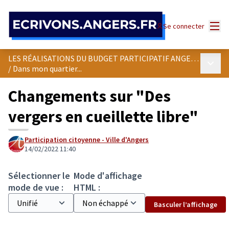
Panneau de gestion des cookies
Menu
Se connecter
LES RÉALISATIONS DU BUDGET PARTICIPATIF ANGEVIN
Menu p
/
Dans mon quartier...
Changements sur "Des
vergers en cueillette libre"
Participation citoyenne - Ville d'Angers
14/02/2022 11:40
Sélectionner le
Mode d'affichage
mode de vue :
HTML :
Basculer l’affichage