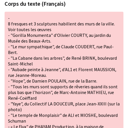
Corps du texte (Français)
-
8 fresques et 3 sculptures habillent des murs de la ville.
Voir toutes les œuvres
- "Gorilla Monumenta" d'Olivier COURTY, au jardin du
Musée des Beaux-Arts.
- "Le mur sympathique", de Claude COUDERT, rue Paul-
Bert.
- "La Cabane dans les arbres", de René BRINK, boulevard
Saint-Michel
- "Aubade peinte à Jeanne", d'AL1 et Florent MAUSSION,
rue Jeanne-Moreau.
- "Hope", de Damien POULAIN, rue de la Barre.
- "Tous les murs sont supports de rêveries quand ils sont
plus bas que l'horizon", de Marc-Antoine MATHIEU, rue
René-Coëffard
- "Yaye", du Collectif LA DOUCEUR, place Jean-XXIII (sur la
photo)
- "Le temple de Monplaisir" de ALI et MIOSHE, boulevard
Schuman
- « Le flux" de PHAYAM Production, à la maison de