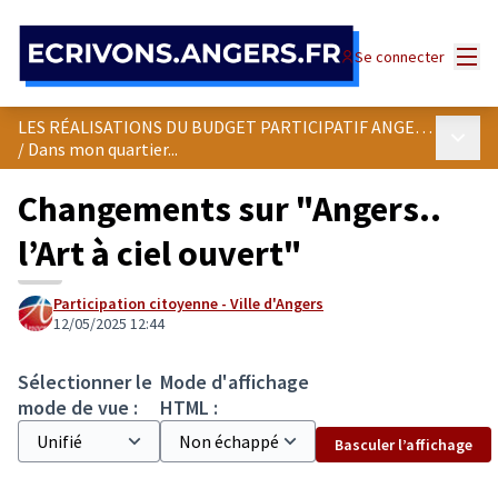
Panneau de gestion des cookies
Menu
Se connecter
LES RÉALISATIONS DU BUDGET PARTICIPATIF ANGEVIN
Menu p
/
Dans mon quartier...
Changements sur "Angers..
l’Art à ciel ouvert"
Participation citoyenne - Ville d'Angers
12/05/2025 12:44
Sélectionner le
Mode d'affichage
mode de vue :
HTML :
Basculer l’affichage