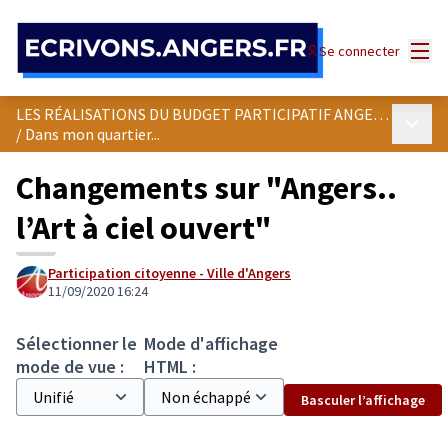
Panneau de gestion des cookies
Menu
Se connecter
LES RÉALISATIONS DU BUDGET PARTICIPATIF ANGEVIN
Menu p
/
Dans mon quartier...
Changements sur "Angers..
l’Art à ciel ouvert"
Participation citoyenne - Ville d'Angers
11/09/2020 16:24
Sélectionner le
Mode d'affichage
mode de vue :
HTML :
Basculer l’affichage