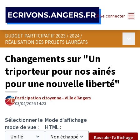
Panneau de gestion des cookies
Menu
Se connecter
BUDGET PARTICIPATIF 2023 / 2024
/
Menu p
RÉALISATION DES PROJETS LAURÉATS
Changements sur "Un
triporteur pour nos ainés
pour une nouvelle liberté"
Participation citoyenne - Ville d'Angers
03/04/2026 14:23
Sélectionner le
Mode d'affichage
mode de vue :
HTML :
Basculer l’affichage