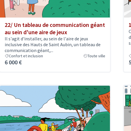
22/ Un tableau de communication géant
au sein d'une aire de jeux
O
d
Il s'agit d'installer, au sein de l'aire de jeux
s
inclusive des Hauts de Saint Aubin, un tableau de
communication géant,...
Confort et inclusion
Toute ville
6 000 €