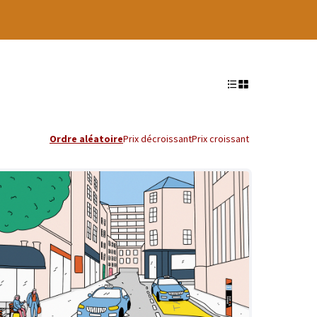
Ordre aléatoire
Prix décroissant
Prix croissant