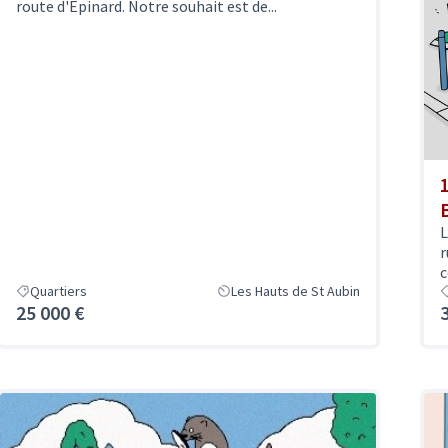
route d'Epinard. Notre souhait est de...
L
r
c
Quartiers
Les Hauts de St Aubin
25 000 €