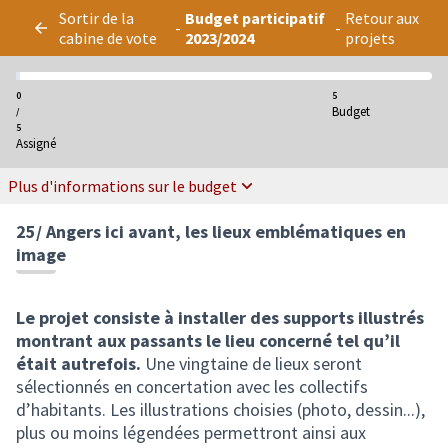
Panneau de gestion des cookies
Sortir de la
Budget participatif
Retour aux
-
-
cabine de vote
2023/2024
projets
0
5
Budget
/
5
Assigné
Plus d'informations sur le budget
25/ Angers ici avant, les lieux emblématiques en
image
Le projet consiste à installer des supports illustrés
montrant aux passants le lieu concerné tel qu’il
était autrefois.
Une vingtaine de lieux seront
sélectionnés en concertation avec les collectifs
d’habitants. Les illustrations choisies (photo, dessin...),
plus ou moins légendées permettront ainsi aux