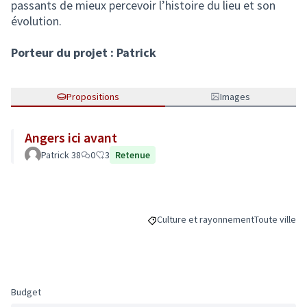
passants de mieux percevoir l’histoire du lieu et son
évolution.
Porteur du projet : Patrick
Propositions
Images
Angers ici avant
Patrick 38
0
3
Retenue
Culture et rayonnement
Toute ville
Filtrer les résultats de la catégorie
Filtrer les ré
Budget