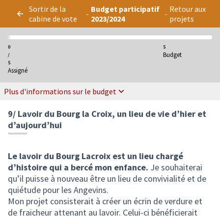
Panneau de gestion des cookies
Sortir de la
Budget participatif
Retour aux
-
-
cabine de vote
2023/2024
projets
0
5
Budget
/
5
Assigné
Plus d'informations sur le budget
9/ Lavoir du Bourg la Croix, un lieu de vie d’hier et
d’aujourd’hui
Le lavoir du Bourg Lacroix est un lieu chargé
d’histoire qui a bercé mon enfance.
Je souhaiterai
qu’il puisse à nouveau être un lieu de convivialité et de
quiétude pour les Angevins.
Mon projet consisterait à créer un écrin de verdure et
de fraicheur attenant au lavoir. Celui-ci bénéficierait