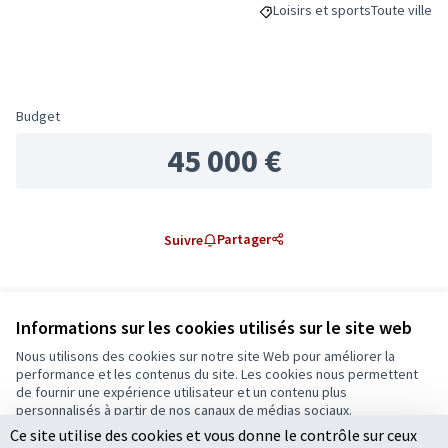
Loisirs et sports
Toute ville
Filtrer les résultats de la cat
Filtrer les ré
Budget
45 000 €
Partager
Suivre
0 commentaire
Informations sur les cookies utilisés sur le site web
Les plus
Les plus
Nous utilisons des cookies sur notre site Web pour améliorer la
Les mieux notés
Les plus récents
anciens
débattus
performance et les contenus du site. Les cookies nous permettent
de fournir une expérience utilisateur et un contenu plus
personnalisés à partir de nos canaux de médias sociaux.
Les commentaires sont actuellement désactivés, mais
Ce site utilise des cookies et vous donne le contrôle sur ceux
Tout accepter
vous pouvez lire ceux déjà saisis.