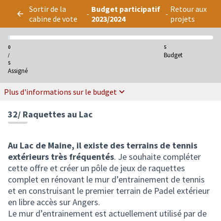
Panneau de gestion des cookies
Sortir de la
Budget participatif
Retour aux
-
-
cabine de vote
2023/2024
projets
0
5
Budget
/
5
Assigné
Plus d'informations sur le budget
32/ Raquettes au Lac
Au Lac de Maine, il existe des terrains de tennis
extérieurs très fréquentés
. Je souhaite compléter
cette offre et créer un pôle de jeux de raquettes
complet en rénovant le mur d’entrainement de tennis
et en construisant le premier terrain de Padel extérieur
en libre accès sur Angers.
Le mur d’entrainement est actuellement utilisé par de