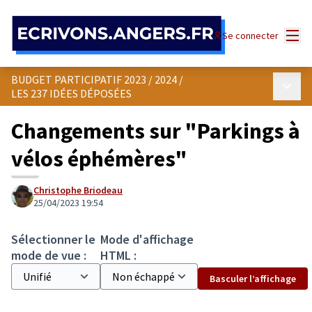
Panneau de gestion des cookies
Menu
Se connecter
BUDGET PARTICIPATIF 2023 / 2024
/
Menu p
LES 237 IDÉES DÉPOSÉES
Changements sur "Parkings à
vélos éphémères"
Christophe Briodeau
25/04/2023 19:54
Sélectionner le
Mode d'affichage
mode de vue :
HTML :
Basculer l’affichage