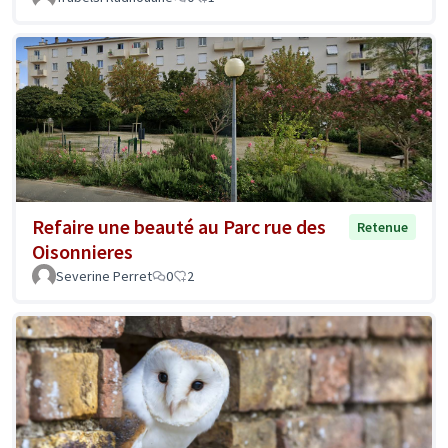
Refaire une beauté au Parc rue des
Retenue
Oisonnieres
Severine Perret
0
2