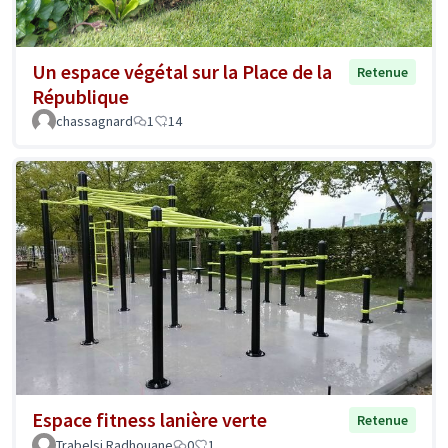
Un espace végétal sur la Place de la
Retenue
République
chassagnard
1
14
Espace fitness lanière verte
Retenue
Trabelsi Radhouane
0
1