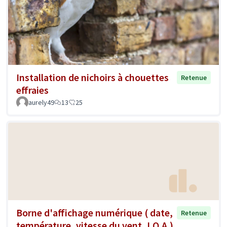
Installation de nichoirs à chouettes
Retenue
effraies
aurely49
13
25
Borne d'affichage numérique ( date,
Retenue
température, vitesse du vent, I.Q.A.)