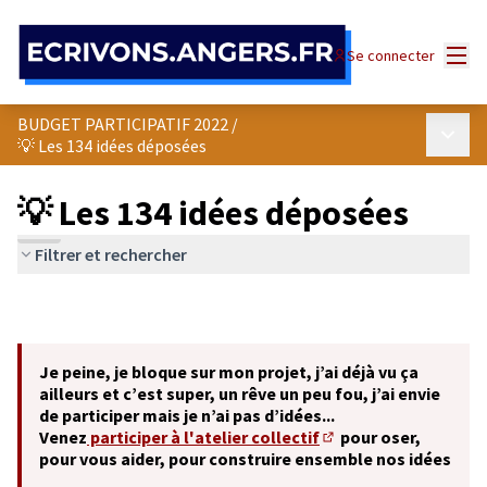
Panneau de gestion des cookies
Menu
Se connecter
BUDGET PARTICIPATIF 2022
/
Menu p
💡 Les 134 idées déposées
💡 Les 134 idées déposées
Filtrer et rechercher
Je peine, je bloque sur mon projet, j’ai déjà vu ça
ailleurs et c’est super, un rêve un peu fou, j’ai envie
de participer mais je n’ai pas d’idées...
Venez
participer à l'atelier collectif
pour oser,
(S'ouvre dans un nouve
pour vous aider, pour construire ensemble nos idées