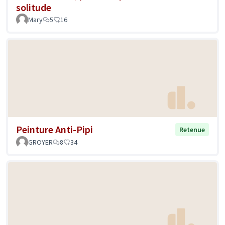
solitude
Mary
5
16
Peinture Anti-Pipi
Retenue
GROYER
8
34