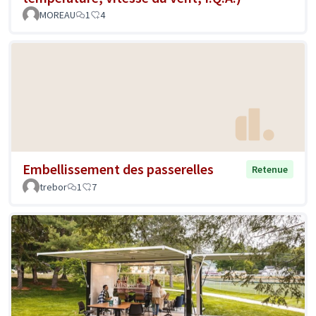
MOREAU
1
4
Embellissement des passerelles
Retenue
trebor
1
7