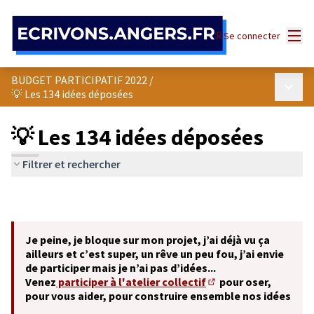
Panneau de gestion des cookies
Menu
Se connecter
BUDGET PARTICIPATIF 2022
/
Menu p
💡 Les 134 idées déposées
💡 Les 134 idées déposées
Filtrer et rechercher
Je peine, je bloque sur mon projet, j’ai déjà vu ça
ailleurs et c’est super, un rêve un peu fou, j’ai envie
de participer mais je n’ai pas d’idées...
Venez
participer à l'atelier collectif
pour oser,
(S'ouvre dans un nouve
pour vous aider, pour construire ensemble nos idées