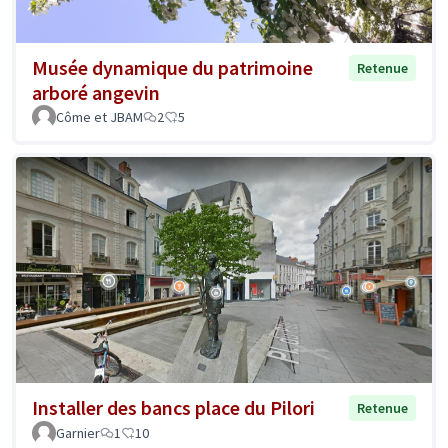
Musée dynamique du patrimoine
Retenue
arboré angevin
Côme et JBAM
2
5
Installer des bancs place du Pilori
Retenue
Garnier
1
10