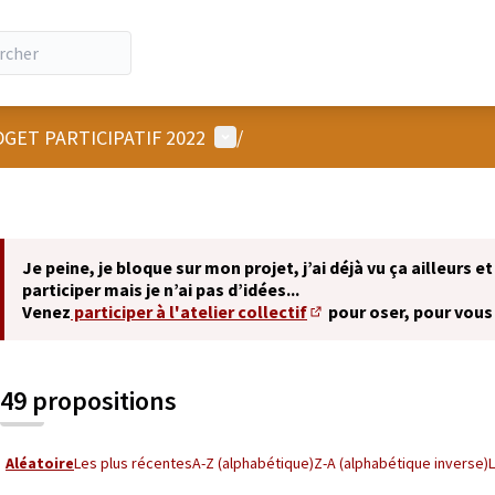
Menu utilisateur
GET PARTICIPATIF 2022
/
Je peine, je bloque sur mon projet, j’ai déjà vu ça ailleurs et
participer mais je n’ai pas d’idées...
Venez
participer à l'atelier collectif
pour oser, pour vous
(S'ouvre dans un nouvel 
49 propositions
Aléatoire
Les plus récentes
A-Z (alphabétique)
Z-A (alphabétique inverse)