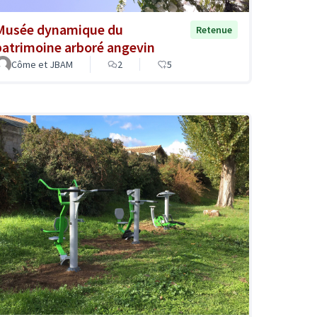
Musée dynamique du
Retenue
patrimoine arboré angevin
Côme et JBAM
2
5