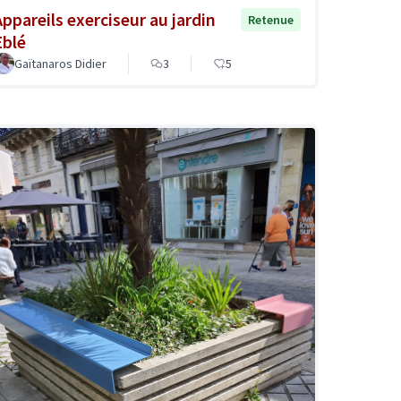
Appareils exerciseur au jardin
Retenue
Eblé
Gaïtanaros Didier
3
5