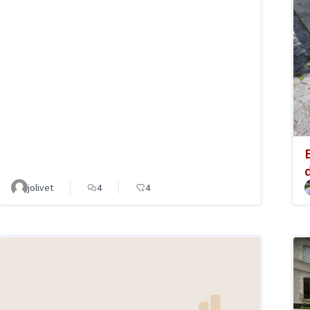
d
jolivet
4
4