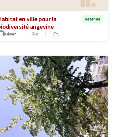
Habitat en ville pour la
Retenue
biodiversité angevine
Olwen
0
9