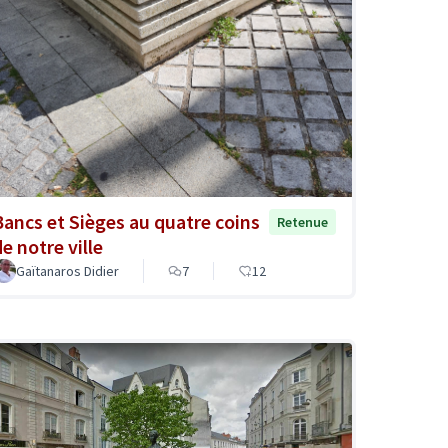
Bancs et Sièges au quatre coins
Retenue
e notre ville
Gaïtanaros Didier
7
12