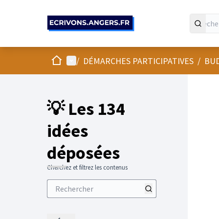
Panneau de gestion des cookies
Accueil
Menu principal
/
DÉMARCHES PARTICIPATIVES
/
BUD
💡 Les 134
idées
déposées
Cherchez et filtrez les contenus