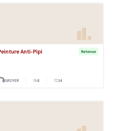
Peinture Anti-Pipi
Retenue
GROYER
8
34