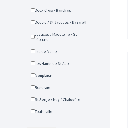
Deux-Croix / Banchais
Doutre / St Jacques / Nazareth
Justices / Madeleine / St
Léonard
Lac de Maine
Les Hauts de St Aubin
Monplaisir
Roseraie
St Serge / Ney / Chalouère
Toute ville