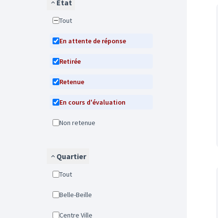
État
Tout
En attente de réponse
Retirée
Retenue
En cours d'évaluation
Non retenue
Quartier
Tout
Belle-Beille
Centre Ville