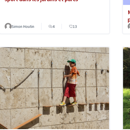
Simon Houtin
4
13