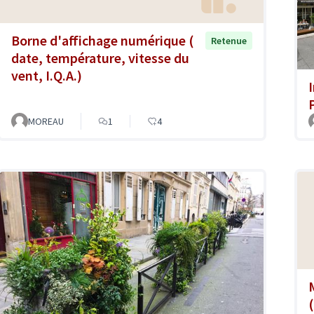
Borne d'affichage numérique (
Retenue
date, température, vitesse du
vent, I.Q.A.)
P
MOREAU
1
4
(