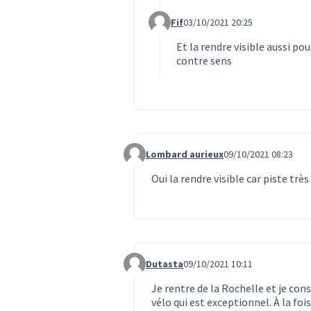
Fif
03/10/2021 20:25
Commentaire 3437 (réponse au c
Et la rendre visible aussi pou
contre sens
Lombard aurieux
09/10/2021 08:23
Commentaire 3454
Oui la rendre visible car piste très
Dutasta
09/10/2021 10:11
Commentaire 3455
Je rentre de la Rochelle et je con
vélo qui est exceptionnel. À la foi