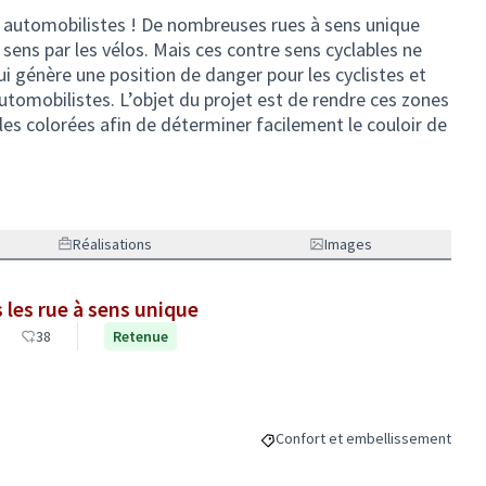
ux automobilistes ! De nombreuses rues à sens unique
ens par les vélos. Mais ces contre sens cyclables ne
ui génère une position de danger pour les cyclistes et
automobilistes. L’objet du projet est de rendre ces zones
bles colorées afin de déterminer facilement le couloir de
Réalisations
Images
s les rue à sens unique
38
Retenue
Confort et embellissement
Filtrer les résultats de la catég