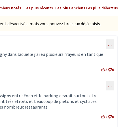
 mieux notés
Les plus récents
Les plus anciens
Les plus débattus
 désactivés, mais vous pouvez lire ceux déjà saisis.
…
gny dans laquelle j'ai eu plusieurs frayeurs en tant que
3
0
…
ommentaire 3377)
ssigny entre Foch et le parking devrait surtout être
nt très étroits et beaucoup de piétons et cyclistes
les nombreux restaurants.
2
0