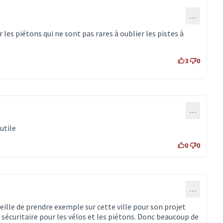
…
ommentaire 3377)
r les piétons qui ne sont pas rares à oublier les pistes à
3
0
…
 utile
0
0
…
seille de prendre exemple sur cette ville pour son projet
s sécuritaire pour les vélos et les piétons. Donc beaucoup de