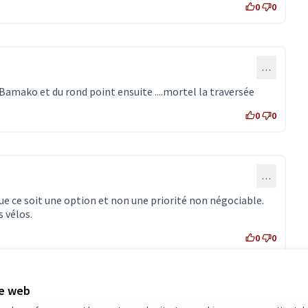
0
0
…
 Bamako et du rond point ensuite ....mortel la traversée
0
0
…
ue ce soit une option et non une priorité non négociable.
s vélos.
0
0
te web
éférence : -PROJ-2021-09-193