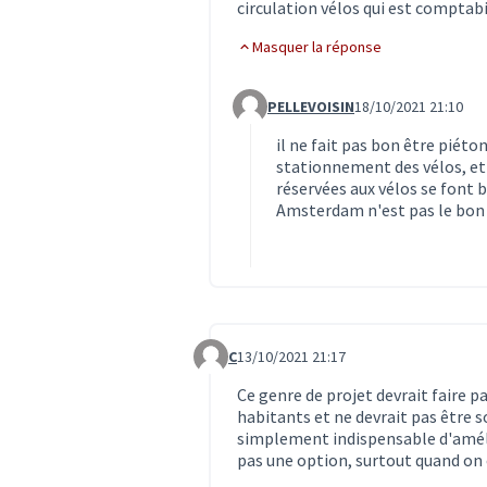
circulation vélos qui est compta
Masquer la réponse
PELLEVOISIN
18/10/2021 21:10
Commentaire 3492 (réponse au c
il ne fait pas bon être piét
stationnement des vélos, et 
réservées aux vélos se font b
Amsterdam n'est pas le bon 
C
13/10/2021 21:17
Commentaire 3467
Ce genre de projet devrait faire pa
habitants et ne devrait pas être so
simplement indispensable d'amélio
pas une option, surtout quand on e