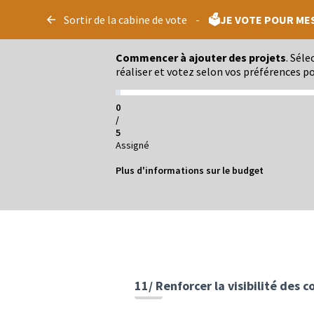
Panneau de gestion des cookies
Sortir de la cabine de vote
-
🗳️JE VOTE POUR ME
Commencer à ajouter des projets
. Sél
réaliser et votez selon vos préférences po
0
/
5
Assigné
Plus d'informations sur le budget
11/ Renforcer la visibilité des c