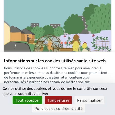
Informations sur les cookies utilisés sur le site web
Nous utilisons des cookies sur notre site Web pour améliorer la
performance et les contenus du site. Les cookies nous permettent
de fournir une expérience utilisateur et un contenu plus
personnalisés à partir de nos canaux de médias sociaux.
Ce site utilise des cookies et vous donne le contrôle sur ceux
Tout accepter
que vous souhaitez activer
Accepter seulement les cookies essentiels
18/ Se permettre la permaculture à la
Tout accepter
Tout refuser
Personnaliser
Roseraie
Paramètres
Politique de confidentialité
Nous souhaitons créer un Tiers lieu sur la Roseraie afin