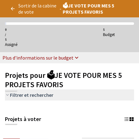
Panneau de gestion des cookies
Sortir de la cabine
🗳️JE VOTE POUR MES 5
-
de vote
PROJETS FAVORIS
0
5
Budget
/
5
Assigné
Plus d'informations sur le budget
Projets pour 🗳️JE VOTE POUR MES 5
PROJETS FAVORIS
Filtrer et rechercher
Projets à voter