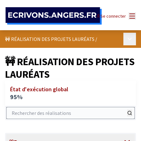
Panneau de gestion des cookies
Menu
Se connecter
Menu p
🚧 RÉALISATION DES PROJETS LAURÉATS
/
🚧 RÉALISATION DES PROJETS
LAURÉATS
État d'exécution global
95%
Rechercher des réalisations