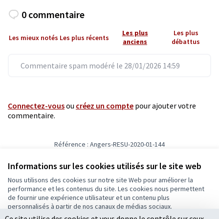
0 commentaire
Les plus
Les plus
Les mieux notés
Les plus récents
anciens
débattus
Commentaire spam modéré le 28/01/2026 14:59
Connectez-vous
ou
créez un compte
pour ajouter votre
commentaire.
Référence : Angers-RESU-2020-01-144
Numéro de version 6
(sur 6)
voir les autres versions
Informations sur les cookies utilisés sur le site web
Nous utilisons des cookies sur notre site Web pour améliorer la
Conditions d'utilisation
performance et les contenus du site. Les cookies nous permettent
Paramètres des cookies
de fournir une expérience utilisateur et un contenu plus
Ecrivons Angers sur X
Ecrivons Angers sur Facebook
personnalisés à partir de nos canaux de médias sociaux.
(Lien externe)
(Lien externe)
Ce site utilise des cookies et vous donne le contrôle sur ceux
Tout accepter