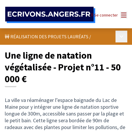
Panneau de gestion des cookies
Menu
Se connecter
Menu p
🚧 RÉALISATION DES PROJETS LAURÉATS
/
Une ligne de natation
végétalisée - Projet n°11 - 50
000 €
La ville va réaménager l’espace baignade du Lac de
Maine pour y intégrer une ligne de natation sportive
longue de 300m, accessible sans passer par la plage et
le petit bain. Cette ligne sera bordée de 90m de
radeaux avec des plantes pour limiter les pollutions, de