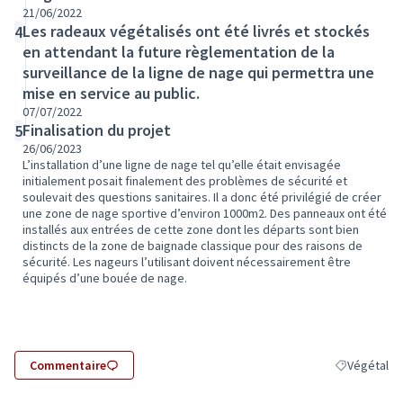
21/06/2022
Les radeaux végétalisés ont été livrés et stockés
4
en attendant la future règlementation de la
surveillance de la ligne de nage qui permettra une
mise en service au public.
07/07/2022
Finalisation du projet
5
26/06/2023
L’installation d’une ligne de nage tel qu’elle était envisagée
initialement posait finalement des problèmes de sécurité et
soulevait des questions sanitaires. Il a donc été privilégié de créer
une zone de nage sportive d’environ 1000m2. Des panneaux ont été
installés aux entrées de cette zone dont les départs sont bien
distincts de la zone de baignade classique pour des raisons de
sécurité. Les nageurs l’utilisant doivent nécessairement être
équipés d’une bouée de nage.
Commentaire
Végétal
Filtrer les r