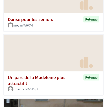
Danse pour les seniors
Retenue
moulin
0
4
Un parc de la Madeleine plus
Retenue
attractif !
Gbertrand
1
8