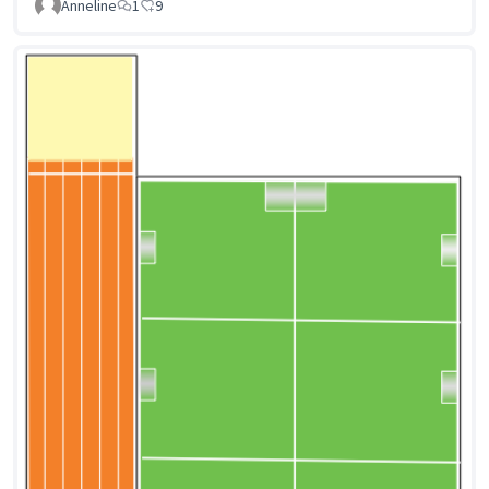
Anneline
1
9