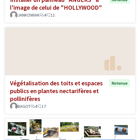
l'image de celui de "HOLLYWOOD"
JANKOWIAK
4
11
Végétalisation des toits et espaces
Retenue
publics en plantes nectarifères et
pollinifères
BAGOT
4
17