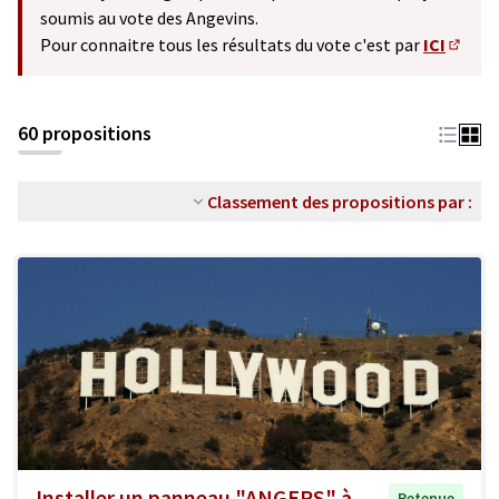
soumis au vote des Angevins.
Pour connaitre tous les résultats du vote c'est par
ICI
(S'ouv
60 propositions
Classement des propositions par :
Installer un panneau "ANGERS" à
Retenue