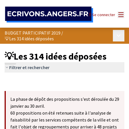
Panneau de gestion des cookies
Menu
Se connecter
BUDGET PARTICIPATIF 2019
/
Menu p
💡Les 314 idées déposées
💡Les 314 idées déposées
Filtrer et rechercher
La phase de dépôt des propositions s'est déroulée du 29
janvier au 30 avril.
60 propositions on été retenues suite à l'analyse de
faisabilité par les services compétents de la ville et ont
fait l'objet de regroupements pour arriver à 48 projets