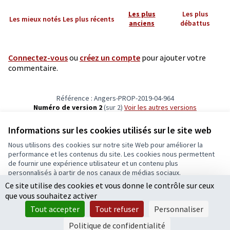
Les plus
Les plus
Les mieux notés
Les plus récents
anciens
débattus
Connectez-vous
ou
créez un compte
pour ajouter votre
commentaire.
Référence : Angers-PROP-2019-04-964
Numéro de version 2
(sur 2)
voir les autres versions
Vérifiez l'empreinte numérique
Informations sur les cookies utilisés sur le site web
Nous utilisons des cookies sur notre site Web pour améliorer la
Conditions d'utilisation
performance et les contenus du site. Les cookies nous permettent
Paramètres des cookies
de fournir une expérience utilisateur et un contenu plus
Ecrivons Angers sur X
Ecrivons Angers sur Facebook
personnalisés à partir de nos canaux de médias sociaux.
(Lien externe)
(Lien externe)
Ce site utilise des cookies et vous donne le contrôle sur ceux
Tout accepter
que vous souhaitez activer
Accepter seulement les cookies essentiels
Tout accepter
Tout refuser
Personnaliser
Licence Cre
(Lien extern
Paramètres
(Lien externe)
Site réalisé grâce au
logiciel libre Decidim
.
Politique de confidentialité
(Lien externe)