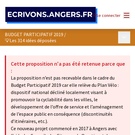
Panneau de gestion des cookies
Menu
Se connecter
BUDGET PARTICIPATIF 2019
/
Menu p
💡Les 314 idées déposées
Cette proposition n'a pas été retenue parce que
:
La proposition n’est pas recevable dans le cadre du
Budget Participatif 2019 car elle relève du Plan Vélo :
dispositif national décliné localement visant à
promouvoir la cyclabilité dans les villes, le
développement de l’offre de service et l’aménagement
de l’espace public en conséquence (discontinuités
d’itinéraires, etc.).
Ce nouveau projet commencé en 2017 à Angers avec