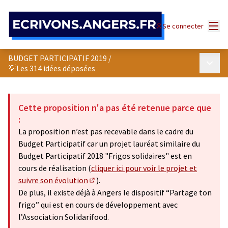
Panneau de gestion des cookies
Menu
Se connecter
BUDGET PARTICIPATIF 2019
/
Menu p
💡Les 314 idées déposées
Cette proposition n'a pas été retenue parce que
:
La proposition n’est pas recevable dans le cadre du
Budget Participatif car un projet lauréat similaire du
Budget Participatif 2018 "Frigos solidaires" est en
cours de réalisation (
cliquer ici pour voir le projet et
suivre son évolution
).
(S'ouvre dans un nouvel onglet)
De plus, il existe déjà à Angers le dispositif “Partage ton
frigo” qui est en cours de développement avec
l’Association Solidarifood.