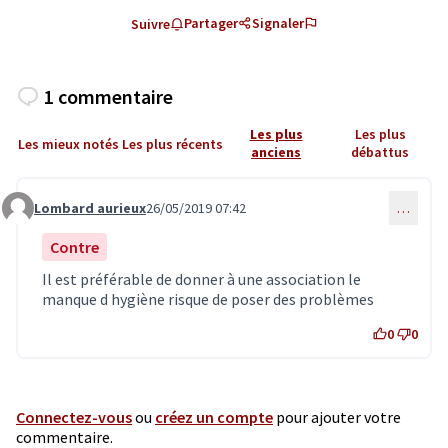
Partager
Signaler
Suivre
1 commentaire
Les plus
Les plus
Les mieux notés
Les plus récents
anciens
débattus
Lombard aurieux
26/05/2019 07:42
…
Commentaire 1546
Contre
Il est préférable de donner à une association le
manque d hygiène risque de poser des problèmes
0
0
Connectez-vous
ou
créez un compte
pour ajouter votre
commentaire.