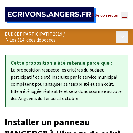
Panneau de gestion des cookies
Menu
Se connecter
BUDGET PARTICIPATIF 2019
/
Menu p
💡Les 314 idées déposées
Cette proposition a été retenue parce que :
La proposition respecte les critères du budget
participatif et a été instruite par le service municipal
compétent pour analyser sa faisabilité et son coût.
Elle a été jugée réalisable et sera donc soumise au vote
des Angevins du 1er au 21 octobre
Installer un panneau