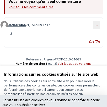
Vous ne voyez qu'un seul commentaire
Voir tous les commentaires
JANKOWIAK
21/05/2019 12:17
…
Commentaire 1541 (réponse au commentaire 1507)
:)
1
0
Référence : Angers-PROP-2019-04-923
Numéro de version 3
(sur 3)
voir les autres versions
Vérifiez l'empreinte numérique
Informations sur les cookies utilisés sur le site web
Nous utilisons des cookies sur notre site Web pour améliorer la
Conditions d'utilisation
performance et les contenus du site. Les cookies nous permettent
Paramètres des cookies
de fournir une expérience utilisateur et un contenu plus
Ecrivons Angers sur X
Ecrivons Angers sur Facebook
personnalisés à partir de nos canaux de médias sociaux.
(Lien externe)
(Lien externe)
Ce site utilise des cookies et vous donne le contrôle sur ceux
Tout accepter
que vous souhaitez activer