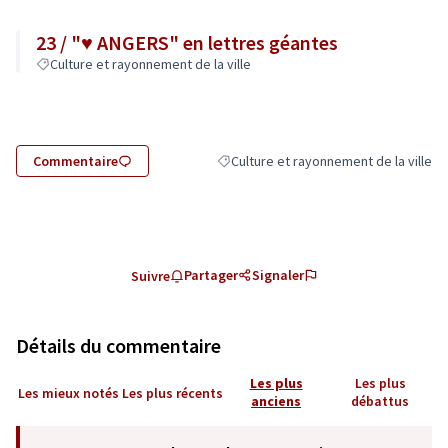
23 / "♥ ANGERS" en lettres géantes
Culture et rayonnement de la ville
Commentaire
Culture et rayonnement de la ville
Filtrer les résultats de la catégorie : C
Partager
Signaler
Suivre
Détails du commentaire
Les plus
Les plus
Les mieux notés
Les plus récents
anciens
débattus