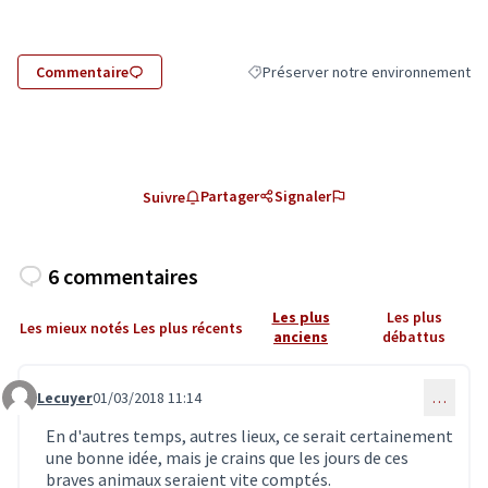
Commentaire
Préserver notre environnement
Filtrer les résultats de la catégorie
Partager
Signaler
Suivre
6 commentaires
Les plus
Les plus
Les mieux notés
Les plus récents
anciens
débattus
Lecuyer
01/03/2018 11:14
…
Commentaire 235
En d'autres temps, autres lieux, ce serait certainement
une bonne idée, mais je crains que les jours de ces
braves animaux seraient vite comptés.