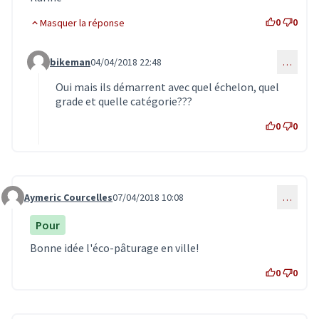
0
0
Masquer la réponse
bikeman
04/04/2018 22:48
…
Commentaire 462 (réponse au commentaire 417)
Oui mais ils démarrent avec quel échelon, quel
grade et quelle catégorie???
0
0
Aymeric Courcelles
07/04/2018 10:08
…
Commentaire 485
Pour
Bonne idée l'éco-pâturage en ville!
0
0