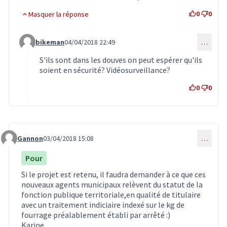
0
0
Masquer la réponse
bikeman
04/04/2018 22:49
…
Commentaire 463 (réponse au commentaire 235)
S'ils sont dans les douves on peut espérer qu'ils
soient en sécurité? Vidéosurveillance?
0
0
Gannon
03/04/2018 15:08
…
Commentaire 417
Pour
Si le projet est retenu, il faudra demander à ce que ces
nouveaux agents municipaux relèvent du statut de la
fonction publique territoriale,en qualité de titulaire
avec un traitement indiciaire indexé sur le kg de
fourrage préalablement établi par arrêté :)
Karine