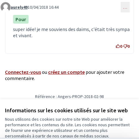
aurely49
10/04/2018 16:44
…
Commentaire 518
Pour
super idée! je me souviens des daims, c'était très sympa
et vivant.
0
0
Connectez-vous
ou
créez un compte
pour ajouter votre
commentaire.
Référence : Angers-PROP-2018-02-98
Vérifiez l'empreinte numérique
Informations sur les cookies utilisés sur le site web
Nous utilisons des cookies sur notre site Web pour améliorer la
Conditions d'utilisation
performance et les contenus du site. Les cookies nous permettent
Paramètres des cookies
de fournir une expérience utilisateur et un contenu plus
Ecrivons Angers sur X
Ecrivons Angers sur Facebook
personnalisés à partir de nos canaux de médias sociaux.