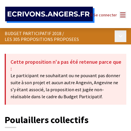
Panneau de gestion des cookies
Menu
Se connecter
BUDGET PARTICIPATIF 2018
/
Menu p
LES 305 PROPOSITIONS PROPOSEES
Cette proposition n'a pas été retenue parce que
:
Le participant ne souhaitant ou ne pouvant pas donner
suite à son projet et aucun autre Angevin, Angevine ne
s’y étant associé, la proposition est jugée non-
réalisable dans le cadre du Budget Participatif.
Poulaillers collectifs