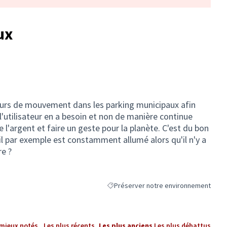
ux
eurs de mouvement dans les parking municipaux afin
l'utilisateur en a besoin et non de manière continue
 l'argent et faire un geste pour la planète. C'est du bon
il par exemple est constamment allumé alors qu'il n'y a
re ?
Préserver notre environnement
Filtrer les résultats de la catégorie : 
 mieux notés
Les plus récents
Les plus anciens
Les plus débattus