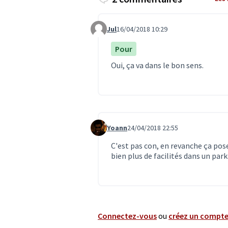
Jul
16/04/2018 10:29
Commentaire 628
Pour
Oui, ça va dans le bon sens.
Yoann
24/04/2018 22:55
Commentaire 658
C'est pas con, en revanche ça pose
bien plus de facilités dans un par
Connectez-vous
ou
créez un compt